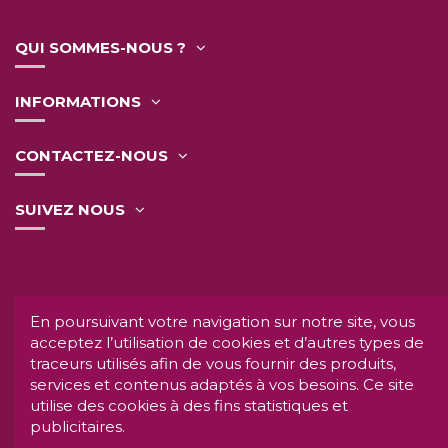
QUI SOMMES-NOUS ?
INFORMATIONS
CONTACTEZ-NOUS
SUIVEZ NOUS
L'abus d'alcool est dangereux pour la santé.
A
En poursuivant votre navigation sur notre site, vous
consommer avec modération.
acceptez l’utilisation de cookies et d’autres types de
INTERDICTION DE VENTE DE BOISSONS AUX
traceurs utilisés afin de vous fournir des produits,
MINEURS DE MOINS DE 18 ANS.
services et contenus adaptés à vos besoins. Ce site
La preuve de la majorité de l'acheteur est exigée au
utilise des cookies à des fins statistiques et
moment de la vente en ligne.
CODE DE LA SANTÉ
publicitaires.
PUBLIQUE ART.
L. 33421 ET L.3353 3.