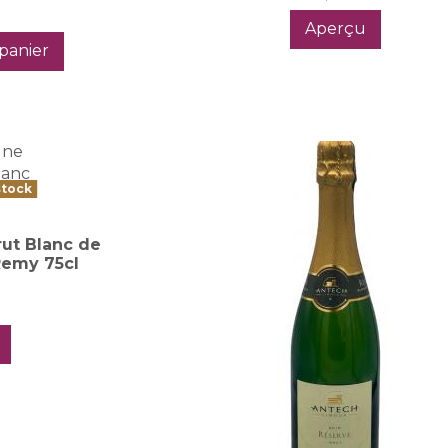
Aperçu
panier
stock
ut Blanc de
Remy 75cl