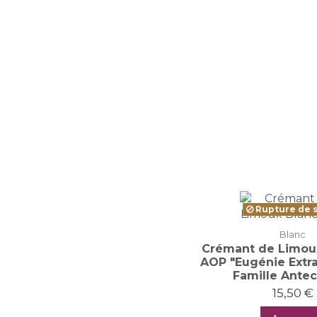
Rupture de 
Blanc
Crémant de Limoux
AOP "Eugénie Extra
Famille Antec
15,50 €