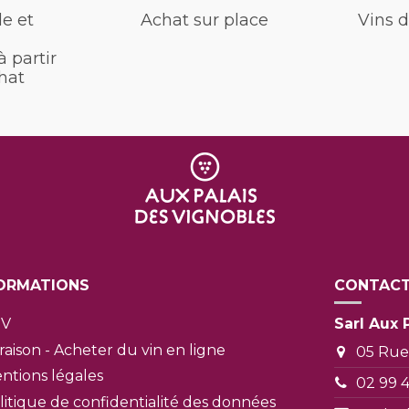
de et
Achat sur place
Vins d
à partir
hat
ORMATIONS
CONTACT
GV
Sarl Aux 
vraison - Acheter du vin en ligne
05 Rue
ntions légales
02 99 
litique de confidentialité des données