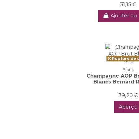
31,15 €
Ajouter au 
Rupture de 
Blanc
Champagne AOP Br
Blancs Bernard 
39,20 €
Aperçu