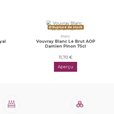
Rupture de stock
Blanc
yal
Vouvray Blanc Le Brut AOP
Damien Pinon 75cl
11,70 €
Aperçu