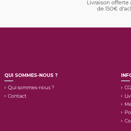
Livraison offerte 
de 150€ d'ac
QUI SOMMES-NOUS ?
INF
Qui sommes-nous ?
C
Contact
Li
Me
Po
Co