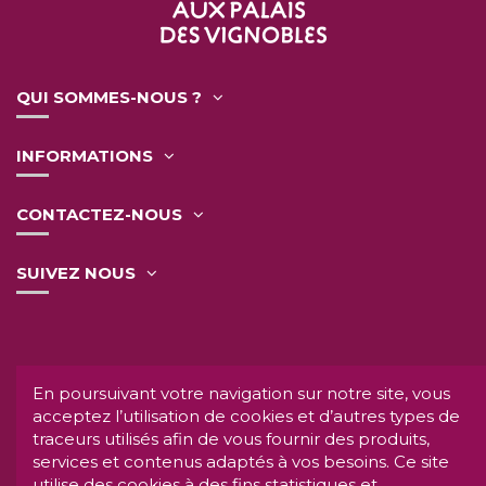
QUI SOMMES-NOUS ?
INFORMATIONS
CONTACTEZ-NOUS
SUIVEZ NOUS
L'abus d'alcool est dangereux pour la santé.
A
En poursuivant votre navigation sur notre site, vous
consommer avec modération.
acceptez l’utilisation de cookies et d’autres types de
INTERDICTION DE VENTE DE BOISSONS AUX
traceurs utilisés afin de vous fournir des produits,
MINEURS DE MOINS DE 18 ANS.
services et contenus adaptés à vos besoins. Ce site
La preuve de la majorité de l'acheteur est exigée au
utilise des cookies à des fins statistiques et